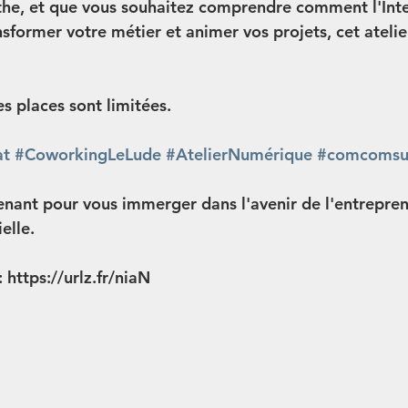
e, et que vous souhaitez comprendre comment l'Inte
ansformer votre métier et animer vos projets, cet atelier
es places sont limitées.
at
#CoworkingLeLude
#AtelierNumérique
#comcomsu
nant pour vous immerger dans l'avenir de l'entrepren
ielle.
 https://urlz.fr/niaN