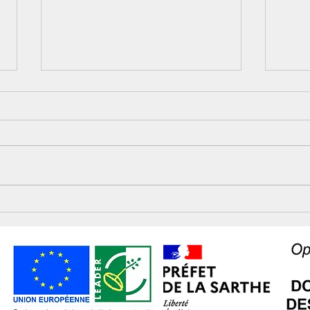
Conseil communautaire
Ateli
rend
vieill