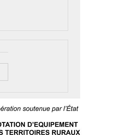
ers Vitalité 2026 : six
ez-vous pour bien
ir