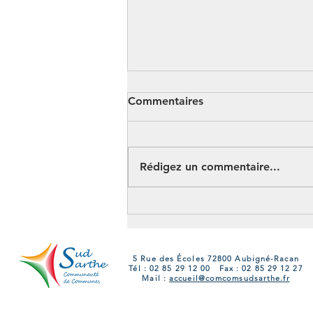
Commentaires
Rédigez un commentaire...
Portes Ouvertes France
Services 2026 en Sud Sarthe
: 6 rendez-vous pour
découvrir des services de
5 Rue des Écoles 72800 Aubigné-Racan
Tél : 02 85 29 12 00 Fax : 02 85 29 12 27
proximité
Mail :
accueil@comcomsudsarthe.fr