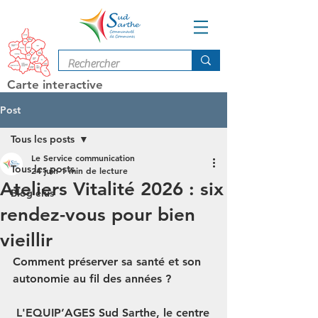
Carte interactive
Post
Tous les posts
Le Service communication
Tous les posts
24 juin
1 min de lecture
Ateliers Vitalité 2026 : six
Blog élus
rendez-vous pour bien
vieillir
Comment préserver sa santé et son 
autonomie au fil des années ?
 L'EQUIP’AGES Sud Sarthe, le centre 