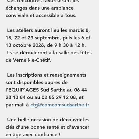
 Ces rencontres favoriseront les 
échanges dans une ambiance 
conviviale et accessible à tous.
 Les ateliers auront lieu les 
mardis 8, 
15, 22 et 29 septembre, puis les 6 et 
13 octobre 2026
, de 
9 h 30 à 12 h
.
 Ils se dérouleront à la salle des fêtes 
de 
Verneil-le-Chétif
.
 Les inscriptions et renseignements 
sont disponibles auprès de 
l’EQUIP’AGES Sud Sarthe au 
06 44 
28 13 84
 ou au 
02 85 29 12 08
, et 
par mail à 
ctg@comcomsudsarthe.fr
 Une belle occasion de découvrir les 
clés d’une bonne santé et d’avancer 
en âge avec confiance !