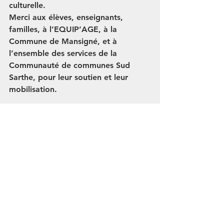
culturelle.
Merci aux 
élèves, enseignants, 
familles
, à l’
EQUIP’AGE
, à 
la 
Commune de Mansigné
, et à 
l’ensemble des 
services de la 
Communauté de communes Sud 
Sarthe
, pour leur soutien et leur 
mobilisation.
📞 
Contact presse :
Service Communication – Manuella 
Martinez 
06 40 96 51 93 | 
communication@comcomsudsarthe.fr
www.comcomsudsarthe.fr
 | 
@comcomsudsarthe