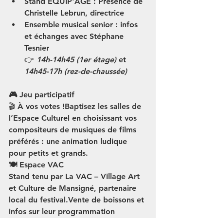
Stand EQUIP'AGE
 : Présence de 
Christelle Lebrun, directrice
Ensemble musical senior
 : infos 
et échanges avec Stéphane 
Tesnier
👉 
14h-14h45 (1er étage)
 et 
14h45-17h (rez-de-chaussée)
🎮 Jeu participatif
🎬 
À vos votes !
Baptisez les salles de 
l’Espace Culturel en choisissant vos 
compositeurs de musiques de films 
préférés : une animation ludique 
pour petits et grands.
🍽 Espace VAC
Stand tenu par 
La VAC – Village Art 
et Culture de Mansigné
, partenaire 
local du festival.Vente de boissons et 
infos sur leur programmation 