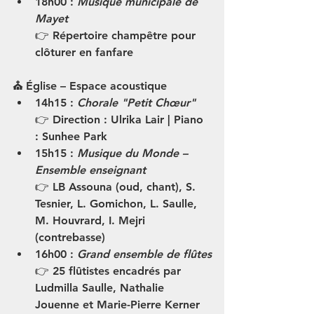
18h00
 : 
Musique municipale de 
Mayet
👉 Répertoire champêtre pour 
clôturer en fanfare
⛪ Église – Espace acoustique
14h15
 : 
Chorale "Petit Chœur"
👉 Direction : Ulrika Lair | Piano 
: Sunhee Park
15h15
 : 
Musique du Monde – 
Ensemble enseignant
👉 LB Assouna (oud, chant), S. 
Tesnier, L. Gomichon, L. Saulle, 
M. Houvrard, I. Mejri 
(contrebasse)
16h00
 : 
Grand ensemble de flûtes
👉 25 flûtistes encadrés par 
Ludmilla Saulle, Nathalie 
Jouenne et Marie-Pierre Kerner