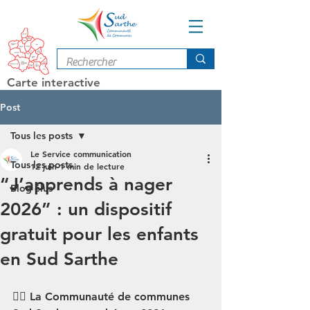
Carte interactive
Post
Tous les posts
Le Service communication
Tous les posts
12 juin
1 min de lecture
“J’apprends à nager
Blog élus
2026” : un dispositif
gratuit pour les enfants
en Sud Sarthe
🏊‍♀️ La Communauté de communes 