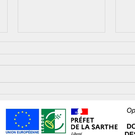
Conseil communautaire
Ateli
rend
vieill