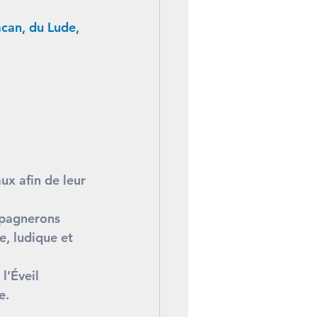
can, du Lude, 
x afin de leur 
mpagnerons 
, ludique et 
l’Éveil 
e.