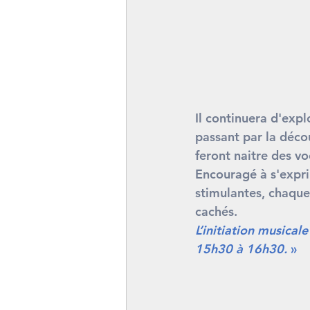
Il continuera d'expl
passant par la décou
feront naitre des v
Encouragé à s'exprim
stimulantes, chaque 
cachés.
L’initiation musica
15h30 à 16h30.
 »