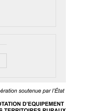
ers Vitalité 2026 : six
ez-vous pour bien
ir