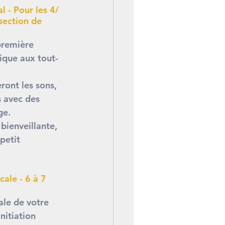
 - Pour les 4/ 
section de 
première 
ique aux tout-
ront les sons, 
s avec des 
ge. 
bienveillante, 
petit 
cale - 6 à 7 
En 1
ale de votre 
nitiation 