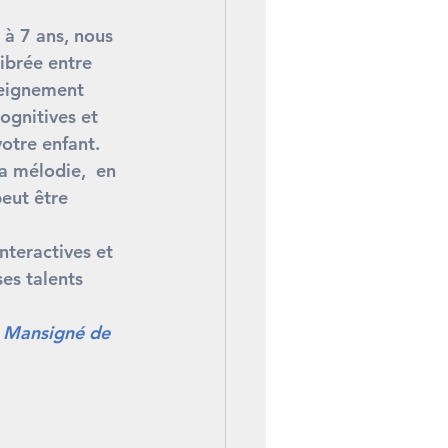
Clic
 à 7 ans, nous 
ibrée entre 
seignement 
gnitives et 
votre enfant.
a mélodie,  en 
eut être 
nteractives et 
es talents 
à Mansigné de 