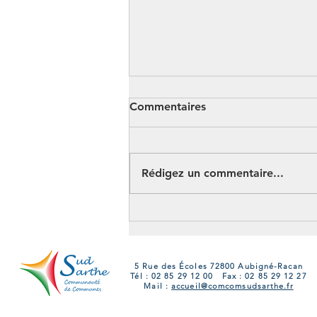
Commentaires
Rédigez un commentaire...
Portes Ouvertes France
Services 2026 en Sud Sarthe
: 6 rendez-vous pour
découvrir des services de
5 Rue des Écoles 72800 Aubigné-Racan
Tél : 02 85 29 12 00 Fax : 02 85 29 12 27
proximité
Mail :
accueil@comcomsudsarthe.fr