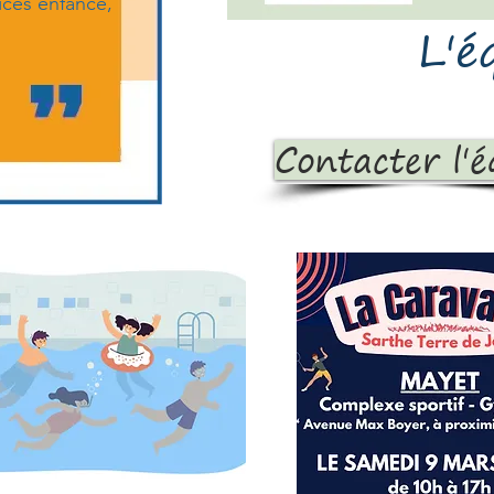
vices enfance,
L'é
Contacter l'é