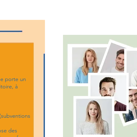
e porte un
itoire, à
 (subventions
ose des