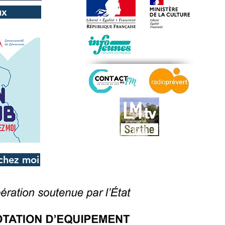
ux
chez moi