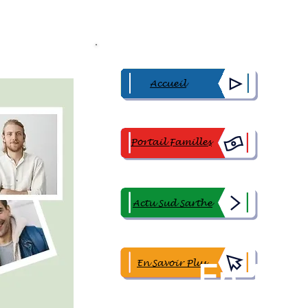
Accueil
Portail Familles
Actu Sud Sarthe
En Savoir Plus
En 1