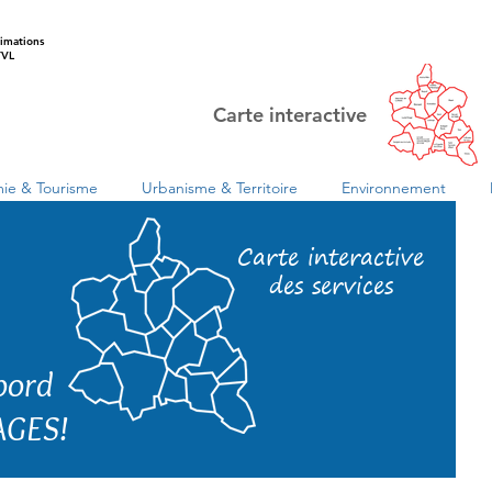
imations
VL
Carte interactive
ie & Tourisme
Urbanisme & Territoire
Environnement
Carte interactive
des services
 bord
AGES!