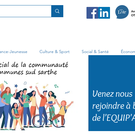
An
OT
fance-Jeunesse
Culture & Sport
Social & Santé
Économ
cial de la communauté
mmunes sud sarthe
Venez nous
rejoindre à
de l'EQUIP'