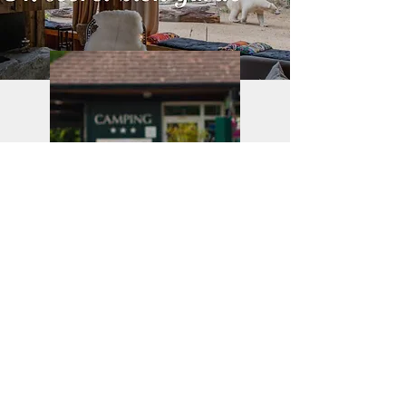
Base de Loisirs à Mansigné
5 Rue des Écoles 72800 Aubigné-Racan
Tél :
02 85 29 12 00
Fax :
02 85 29 12 27
Mail :
accueil@comcomsudsarthe.fr