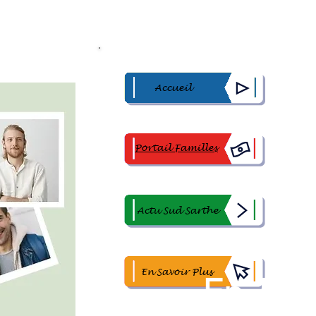
Accueil
Portail Familles
Actu Sud Sarthe
En Savoir Plus
En 1