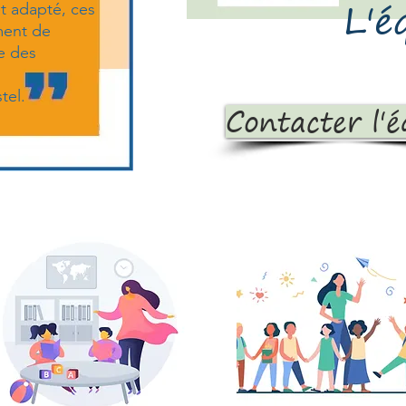
L'é
t adapté, ces
ment de
e des
tel.
Contacter l'é