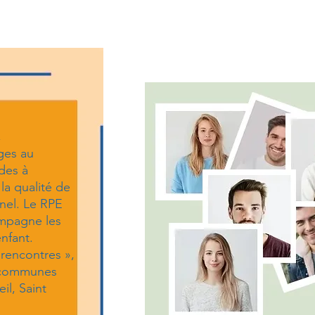
,
es au
rdes à
 la qualité de
nnel. Le RPE
ompagne les
enfant.
rencontres »,
s communes
l, Saint