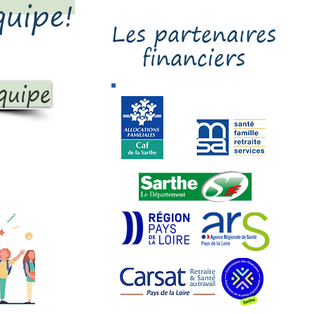
quipe!
Clic
Les partenaires
financiers
quipe