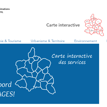
imations
VL
Carte interactive
ie & Tourisme
Urbanisme & Territoire
Environnement
Carte interactive
des services
 bord
AGES!