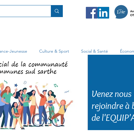
An
OT
fance-Jeunesse
Culture & Sport
Social & Santé
Économ
cial de la communauté
mmunes sud sarthe
Venez nous
rejoindre à
de l'EQUIP'