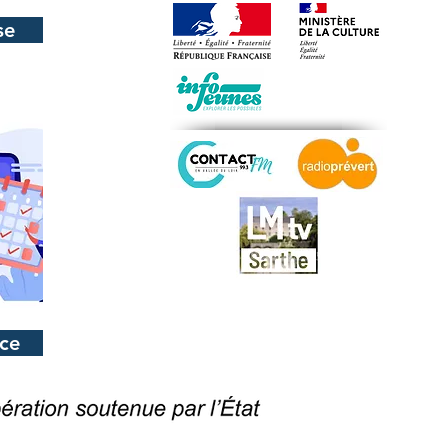
se
ice