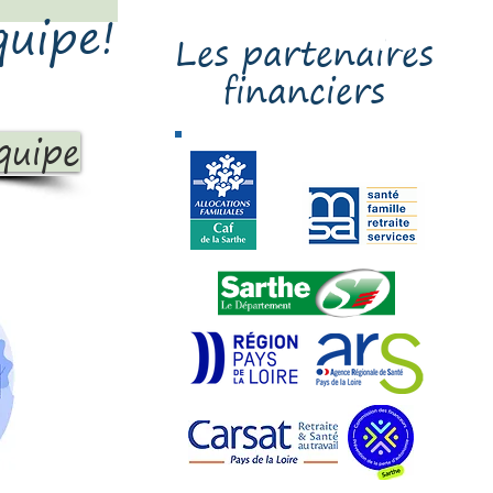
Clic
quipe!
Les partenaires
financiers
quipe