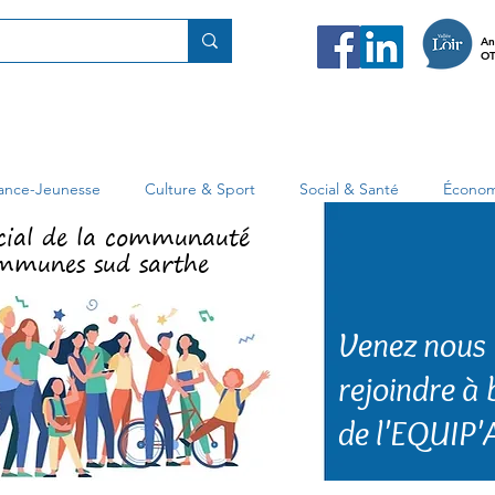
An
OT
fance-Jeunesse
Culture & Sport
Social & Santé
Économ
cial de la communauté
mmunes sud sarthe
Venez nous
rejoindre à
de l'EQUIP'