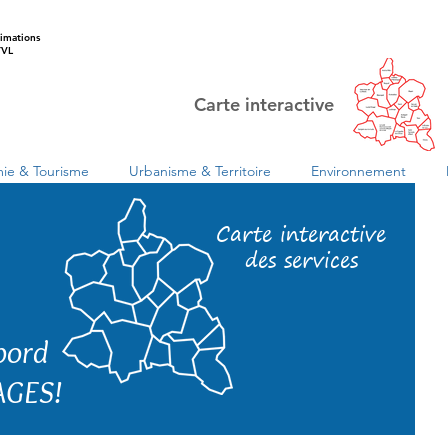
imations
VL
Carte interactive
ie & Tourisme
Urbanisme & Territoire
Environnement
Carte interactive
des services
 bord
AGES!