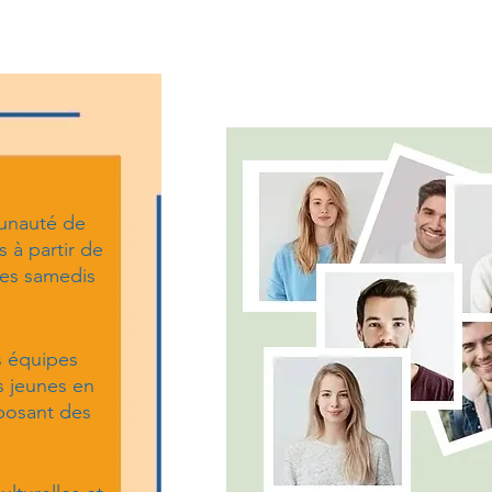
nauté de
 à partir de
 les samedis
es équipes
s jeunes en
oposant des