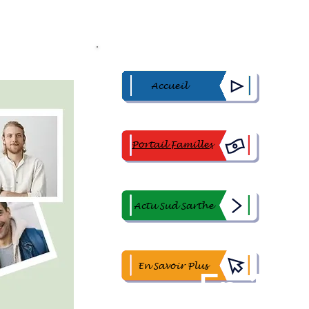
Accueil
Portail Familles
Actu Sud Sarthe
En Savoir Plus
En 1