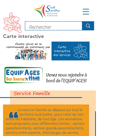
Carte interactive
Centre social de la
communauté de communes sud
Carte
sarthe
interactive
des services
Venez nous rejoindre à
bord de l'EQUIP'AGES!
Service Famille
Le service Famille se déplace sur tout le
territoire Sud Sarthe, pour créer du lien
entre les habitants, de tout âge. Les animations
sont proposées sous différentes formes : ateliers
parents/enfants, ateliers grands-parents/enfants,
ateliers entre parents, d’échanges de savoirs,