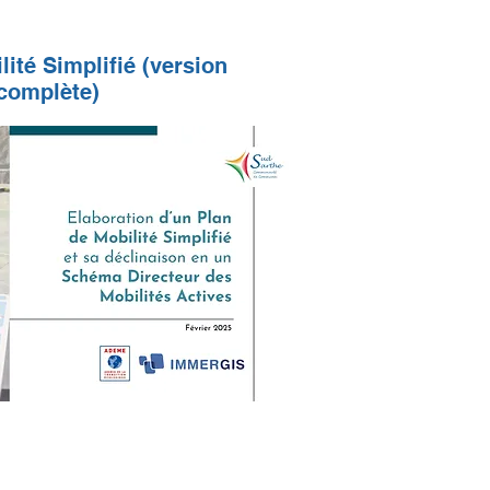
En 1
lité Simplifié (version
complète)
Clic