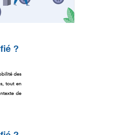
fié ?
bilité des
s, tout en
ontexte de
fié ?