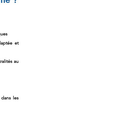
ques
daptée et
ralités au
 dans les