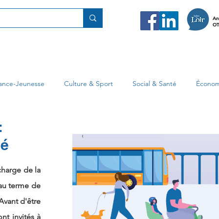
An
OT
fance-Jeunesse
Culture & Sport
Social & Santé
Économ
:
ié
harge de la
 au terme de
Avant d'être
nt invités à