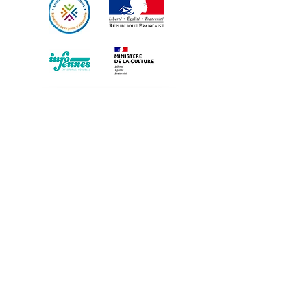
5 Rue des Écoles 72800 Aubigné-Racan
Tél :
02 85 29 12 00
Fax :
02 85 29 12 27
Mail :
accueil@comcomsudsarthe.fr