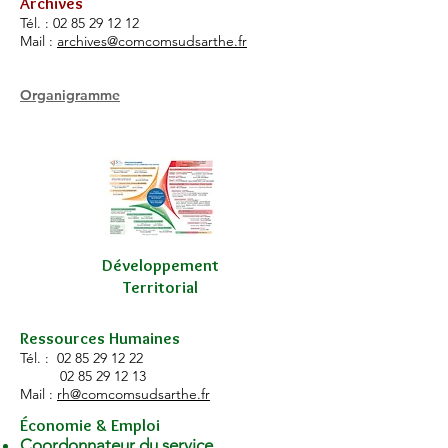
Archives
Tél. :
02 85 29 12 12
Mail :
archives@comcomsudsarthe.fr
Organigramme
Développement
Territorial
Ressources Humaines
Tél. :
02 85 29 12 22
02 85 29 12 13
Mail :
rh@comcomsudsarthe.fr
Économie & Emploi
Coordonnateur du service