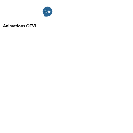
Animations OTVL
Carte interactive
En 1
Clic