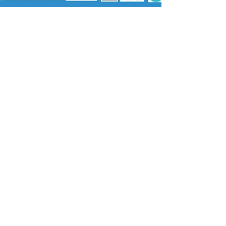
29 mai 2024
Ateliers d'échange de savoirs
L'EQUIP'AGES vous invite à participer à ses
ateliers d’échange de savoirs, où chacun peut
découvrir de nouvelles connaissance.
5 Rue des Écoles 72800 Aubigné-Racan
Tél :
02 85 29 12 00
Fax :
02 85 29 12 27
Mail :
accueil@comcomsudsarthe.fr