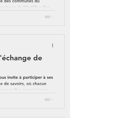
ute des communes du
nimateurs de l'Acti'bus font
ations
En 1
Clic
d'échange de
s invite à participer à ses
ge de savoirs, où chacun
e nouvelles connaissance.