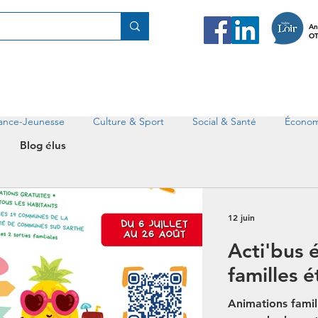
An
OT
fance-Jeunesse
Culture & Sport
Social & Santé
Économ
Blog élus
12 juin
Acti'bus 
familles é
Animations famil