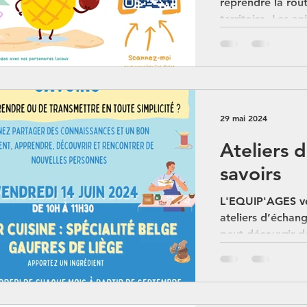
reprendre la ro
territoire. Les a
évoluer les anim
29 mai 2024
Ateliers 
savoirs
L'EQUIP'AGES vou
ateliers d’échan
peut découvrir d