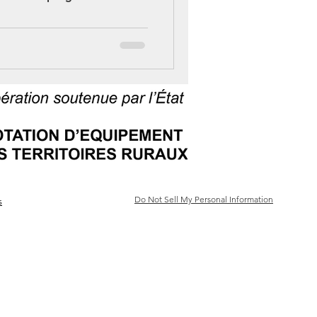
Clic
Do Not Sell My Personal Information
s