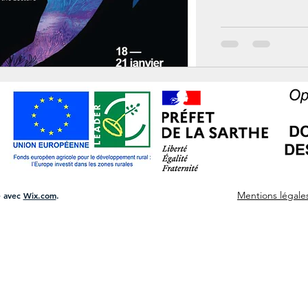
100% gratuite
Mentions légale
é avec
Wix.com
.