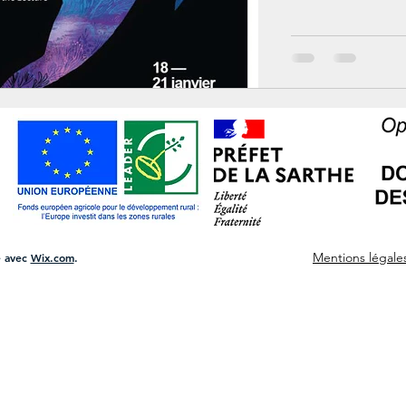
100% gratuite
Mentions légale
é avec
Wix.com
.