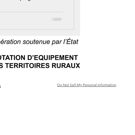
Clic
Do Not Sell My Personal Information
s