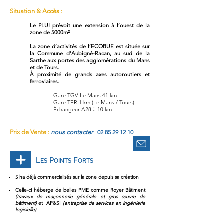
Situation & Accès :
Le PLUI prévoit une extension à l’ouest de la
zone de 5000m²
La zone d’activités de l’ECOBUE est située sur
la Commune d’Aubigné-Racan, au sud de la
Sarthe aux portes des agglomérations du Mans
et de Tours.
À proximité de grands axes autoroutiers et
ferroviaires.
- Gare TGV Le Mans 41 km
- Gare TER 1 km (Le Mans / Tours)
- Échangeur A28 à 10 km
Prix de Vente :
nous contacter
02 85 29 12 10
L
P
F
ES
OINTS
ORTS
5 ha déjà commercialisés sur la zone depuis sa création
Celle-ci héberge de belles PME comme Royer Bâtiment
(travaux de maçonnerie générale et gros œuvre de
bâtiment)
et AP&SI
(entreprise de services en ingénierie
logicielle)