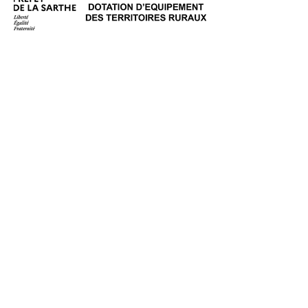
Animations OTVL
Carte interactive
En 1
Clic