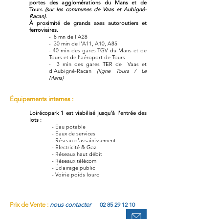
portes des agglomérations du Mans et de
Tours
(sur les communes de Vaas et Aubigné-
Racan)
.
À proximité de grands axes autoroutiers et
ferroviaires.
- 8 mn de l’A28
- 30 min de l’A11, A10, A85
- 40 min des gares TGV du Mans et de
Tours et de l’aéroport de Tours
- 3 min des gares TER de Vaas et
d'Aubigné-Racan
(ligne Tours / L
e
Mans)
Équipements internes :
Loirécopark 1 est viabilisé jusqu’à l’entrée des
lots :
- Eau potable
- Eaux de services
- Réseau d’assainissement
- Électricité & Gaz
- Réseaux haut débit
- Réseaux télécom
- Éclairage public
- Voirie poids lourd
Prix de Vente :
nous contacter
02 85 29 12 10