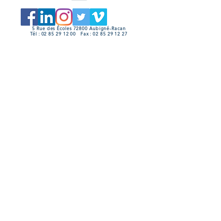
5 Rue des Écoles 72800 Aubigné-Racan
Tél :
02 85 29 12 00
Fax :
02 85 29 12 27
Mail :
accueil@comcomsudsarthe.fr
Animations OTVL
Carte interactive