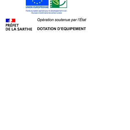
Animations OTVL
Carte interactive
En 1
Clic