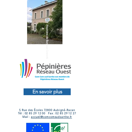
Pépinière de Bureaux Coworking@LeLude
En savoir plus
5 Rue des Écoles 72800 Aubigné-Racan
Tél :
02 85 29 12 00
Fax :
02 85 29 12 27
Mail :
accueil@comcomsudsarthe.fr