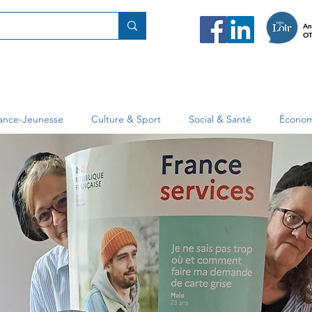
An
OT
fance-Jeunesse
Culture & Sport
Social & Santé
Économ