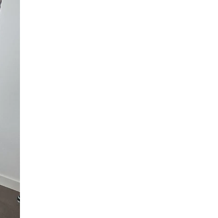
En 1
Clic