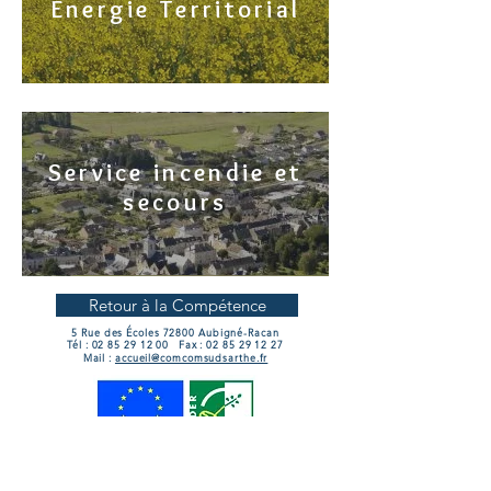
Energie Territorial
Service incendie et
secours
Retour à la Compétence
5 Rue des Écoles 72800 Aubigné-Racan
Tél :
02 85 29 12 00
Fax :
02 85 29 12 27
Mail :
accueil@comcomsudsarthe.fr