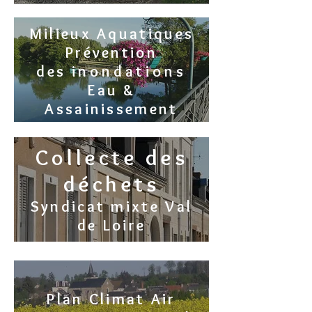
Milieux Aquatiques
Prévention
des
inondations
Eau &
Assainissement
Collecte des
déchets
Syndicat mixte Val
de Loire
Plan Climat Air