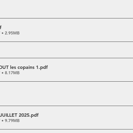
f
F • 2.95MB
T les copains 1
.pdf
F • 8.17MB
 JUILLET 2025
.pdf
F • 9.79MB