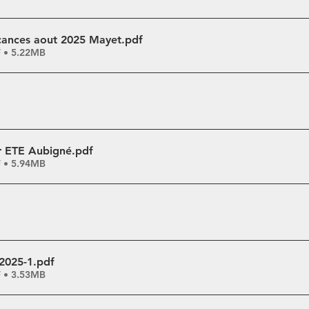
cances aout 2025 Mayet
.pdf
F • 5.22MB
r ETE Aubigné
.pdf
F • 5.94MB
2025-1
.pdf
F • 3.53MB