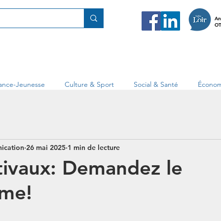
An
OT
fance-Jeunesse
Culture & Sport
Social & Santé
Économ
ication
26 mai 2025
1 min de lecture
ivaux: Demandez le
me!