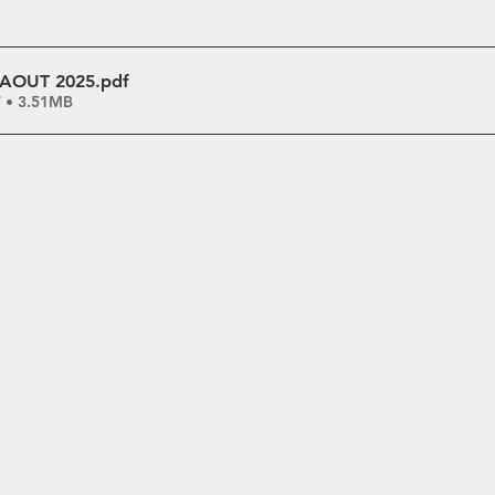
é AOUT 2025
.pdf
F • 3.51MB