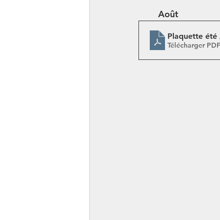
	Août
Plaquette ét
Télécharger PD