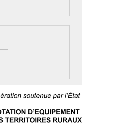
ers Vitalité 2026 : six
ez-vous pour bien
ir