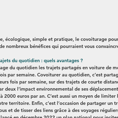
, écologique, simple et pratique, le covoiturage pour 
de nombreux bénéfices qui pourraient vous convaincre
rajets du quotidien : quels avantages ?
age du quotidien les trajets partagés en voiture de m
fois par semaine. Covoiturer au quotidien, c’est partag
eurs fois par semaine, sur des trajets de courte distan
ar deux l’impact environnemental de ses déplacement
à 2000 euros par an. C’est aussi un moyen de limiter l
otre territoire. Enfin, c’est l’occasion de partager un t
us et de tisser des liens grâce à des voyages réguliers
ancé en décembre 2022 un plan national pour inciter 