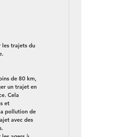
En 1
les trajets du 
. 
Clic
oins de 80 km, 
er un trajet en 
ce. Cela 
s et 
a pollution de 
rajet avec des 
. 
les agers à 