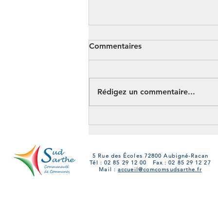
Commentaires
Rédigez un commentaire...
Portes Ouvertes France
Services 2026 en Sud Sarthe
: 6 rendez-vous pour
découvrir des services de
5 Rue des Écoles 72800 Aubigné-Racan
Tél : 02 85 29 12 00 Fax : 02 85 29 12 27
proximité
Mail :
accueil@comcomsudsarthe.fr