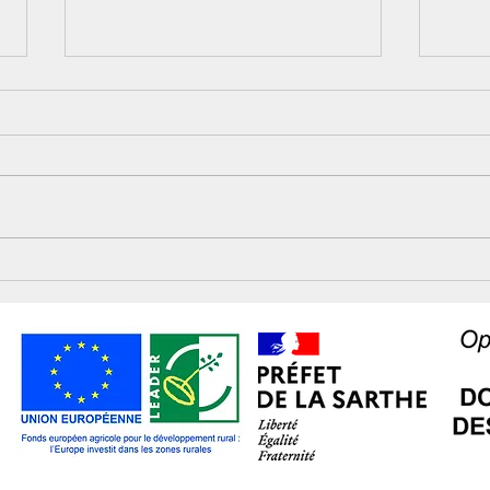
Conseil communautaire
Ateli
rend
vieill