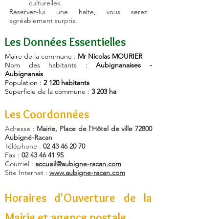
culturelles.
Réservez-lui une halte, vous serez
agréablement surpris.
Les Données Essentielles
Maire de la commune :
Mr Nicolas MOURIER
Nom des habitants :
Aubignanaises -
Aubignanais
Population :
2 120 habitants
Superficie de la commune :
3 203 ha
Les Coordonnées
Adresse :
Mairie, Place de l'Hôtel de ville 72800
Aubigné-Racan
Téléphone :
02 43 46 20 70
Fax :
02 43 46 41 95
Courriel :
accueil@aubigne-racan.com
Site Internet :
www.aubigne-racan.com
Horaires d'Ouverture de la
Mairie et agence postale