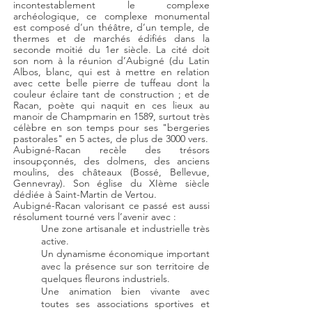
incontestablement le complexe
archéologique, ce complexe monumental
est composé d’un théâtre, d’un temple, de
thermes et de marchés édifiés dans la
seconde moitié du 1er siècle. La cité doit
son nom à la réunion d’Aubigné (du Latin
Albos, blanc, qui est à mettre en relation
avec cette belle pierre de tuffeau dont la
couleur éclaire tant de construction ; et de
Racan, poète qui naquit en ces lieux au
manoir de Champmarin en 1589, surtout très
célèbre en son temps pour ses "bergeries
pastorales" en 5 actes, de plus de 3000 vers.
Aubigné-Racan recèle des trésors
insoupçonnés, des dolmens, des anciens
moulins, des châteaux (Bossé, Bellevue,
Gennevray). Son église du XIème siècle
dédiée à Saint-Martin de Vertou.
Aubigné-Racan valorisant ce passé est aussi
résolument tourné vers l’avenir avec :
Une zone artisanale et industrielle très
active.
Un dynamisme économique important
avec la présence sur son territoire de
quelques fleurons industriels.
Une animation bien vivante avec
toutes ses associations sportives et