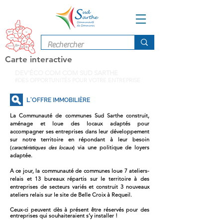
Carte interactive
DEV'ÉCO COM COM SUD SARTHE
#DES OPPORTUNITÉS POUR VOTRE ENTREPRISE
L
O
'
FFRE IMMOBILIÈRE
La Communauté de communes Sud Sarthe construit,
aménage et loue des locaux adaptés pour
accompagner ses entreprises dans leur développement
sur notre territoire en répondant à leur besoin
via une politique de loyers
(
caractéristiques des locaux
)
adaptée.
A ce jour, la communauté de communes loue 7 ateliers-
relais et 13 bureaux répartis sur le territoire à des
entreprises de secteurs variés et construit 3 nouveaux
ateliers relais sur le site de Belle Croix à Requeil.
Ceux-ci peuvent dès à présent être réservés pour des
entreprises qui souhaiteraient s’y installer !