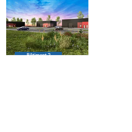
Bâtiment 2
Bâtiment 3
Bâtiment 1
3 nouveaux ateliers à louer ou à
vendre.
REQUEIL, Zone de Belle Croix
NOUS CONTACTER